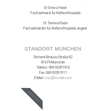
Dr. Enrico Pasin
Fachzahnarzt für Kieferorthopädie
Dr. Tamina Pasin
Fachzahnärztin für Kieferorthopädie, angest.
STANDORT MÜNCHEN
Richard-Strauss-Straße 82
81679 München
Telefon: 089 92091910
Fax: 089 92091911
E-Mail:
muc@bio-bite.com
ANFAHRT