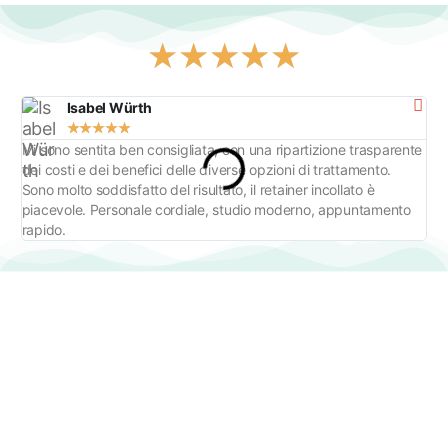
★
★
★
★
★
Isabel Würth
★
★
★
★
★
Mi sono sentita ben consigliata, con una ripartizione trasparente
Gra
dei costi e dei benefici delle diverse opzioni di trattamento.
ort
Sono molto soddisfatto del risultato, il retainer incollato è
piacevole. Personale cordiale, studio moderno, appuntamento
rapido.