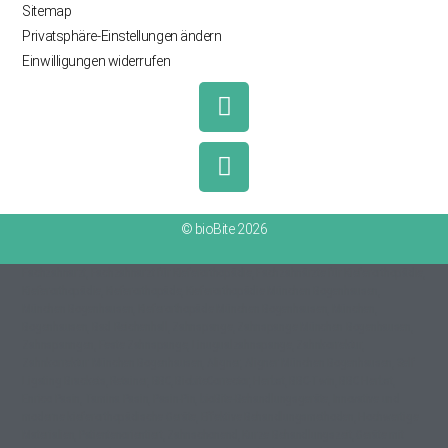
Sitemap
Privatsphäre-Einstellungen ändern
Einwilligungen widerrufen
© bioBite 2026
Fachzahnarzt, Fachzahnarzt für Kieferorthopädie, Fachzahnärzte für Kieferorthopädie,
Kieferorthopädie, Kieferorthopäde, Kieferorthopädie München Bogenhausen,
München Bogenhausen, Kieferorthopäde München Bogenhausen, München,
Bogenhausen, Bad Reichenhall, Zahnspange, Zahnspange München Bogenhausen,
Zahnspanngen, Feste Zahnspange, Linugualzahnspange, Zahnkorrektur,
Zahnkorrektur München Bogenhausen, Aligner, Aligner München Bogenhausen, Self
Ligating Brackets, Retainer, BBC, BiobiteCorrector, Herbst, BBC-Twin, BBC Herbst,
Enrico Pasin, Tamina Pasin, Pasin-Pin, bioBite-Behandlungsgeräte, Innovative und
moderne kieferorthopädische Geräte, Effektive Behandlungsmethoden, Hochwertige
Materialien, Patientenorientiert, Zahnschonend, Kurze Behandlungszeit, Geräte mit