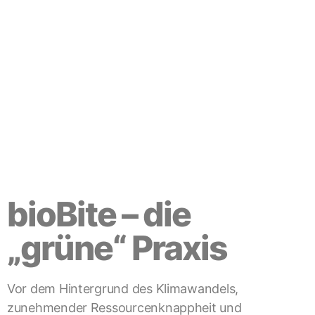
bioBite – die
„grüne“ Praxis
bioBite – die
„grüne“ Praxis
Vor dem Hintergrund des Klimawandels,
zunehmender Ressourcenknappheit und