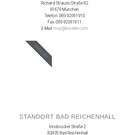
Richard-Strauss-Straße 82
81679 München
Telefon: 089 92091910
Fax: 089 92091911
E-Mail:
muc@bio-bite.com
ANFAHRT
STANDORT BAD REICHENHALL
Innsbrucker Straße 2
83435 Bad Reichenhall