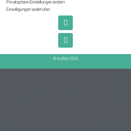
Privatsphäre-Einstellungen ändern
Einwilligungen widerrufen
© bioBite 2026
Fachzahnarzt, Fachzahnarzt für Kieferorthopädie, Fachzahnärzte für Kieferorthopädie,
Kieferorthopädie, Kieferorthopäde, Kieferorthopädie München Bogenhausen,
München Bogenhausen, Kieferorthopäde München Bogenhausen, München,
Bogenhausen, Bad Reichenhall, Zahnspange, Zahnspange München Bogenhausen,
Zahnspanngen, Feste Zahnspange, Linugualzahnspange, Zahnkorrektur,
Zahnkorrektur München Bogenhausen, Aligner, Aligner München Bogenhausen, Self
Ligating Brackets, Retainer, BBC, BiobiteCorrector, Herbst, BBC-Twin, BBC Herbst,
Enrico Pasin, Tamina Pasin, Pasin-Pin, bioBite-Behandlungsgeräte, Innovative und
moderne kieferorthopädische Geräte, Effektive Behandlungsmethoden, Hochwertige
Materialien, Patientenorientiert, Zahnschonend, Kurze Behandlungszeit, Geräte mit
hohem Tragekomfort, Wenig Patientenmitarbeit erforderlich, Anfahrt aus Haidhausen,
Anfahrt aus Schwabing, Anfahrt aus Unterföhring, Anfahrt aus Oberföhring, Anfahrt