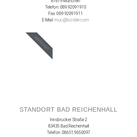
81679 München
Telefon: 089 92091910
Fax: 089 92091911
E-Mail:
muc@bio-bite.com
ANFAHRT
STANDORT BAD REICHENHALL
Innsbrucker Straße 2
83435 Bad Reichenhall
Telefon: 08651 9650097