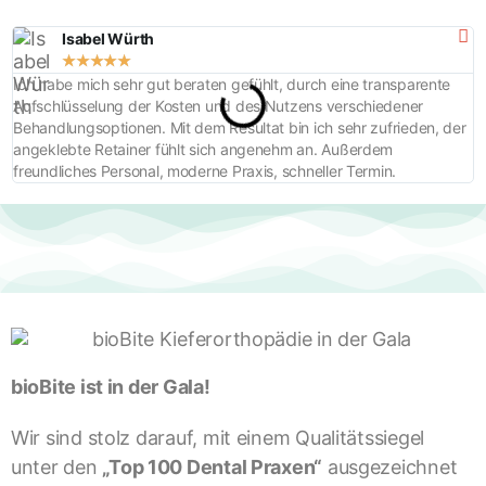
Isabel Würth
★
★
★
★
★
Ich habe mich sehr gut beraten gefühlt, durch eine transparente
T
Aufschlüsselung der Kosten und des Nutzens verschiedener
K
Behandlungsoptionen. Mit dem Resultat bin ich sehr zufrieden, der
angeklebte Retainer fühlt sich angenehm an. Außerdem
freundliches Personal, moderne Praxis, schneller Termin.
bioBite ist in der Gala!
Wir sind stolz darauf, mit einem Qualitätssiegel
unter den
„Top 100 Dental Praxen“
ausgezeichnet