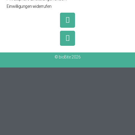
Einwilligungen widerrufen
© bioBite 2026
Fachzahnarzt, Fachzahnarzt für Kieferorthopädie, Fachzahnärzte für Kieferorthopädie,
Kieferorthopädie, Kieferorthopäde, Kieferorthopädie München Bogenhausen,
München Bogenhausen, Kieferorthopäde München Bogenhausen, München,
Bogenhausen, Bad Reichenhall, Zahnspange, Zahnspange München Bogenhausen,
Zahnspanngen, Feste Zahnspange, Linugualzahnspange, Zahnkorrektur,
Zahnkorrektur München Bogenhausen, Aligner, Aligner München Bogenhausen, Self
Ligating Brackets, Retainer, BBC, BiobiteCorrector, Herbst, BBC-Twin, BBC Herbst,
Enrico Pasin, Tamina Pasin, Pasin-Pin, bioBite-Behandlungsgeräte, Innovative und
moderne kieferorthopädische Geräte, Effektive Behandlungsmethoden, Hochwertige
Materialien, Patientenorientiert, Zahnschonend, Kurze Behandlungszeit, Geräte mit
hohem Tragekomfort, Wenig Patientenmitarbeit erforderlich, Anfahrt aus Haidhausen,
Anfahrt aus Schwabing, Anfahrt aus Unterföhring, Anfahrt aus Oberföhring, Anfahrt