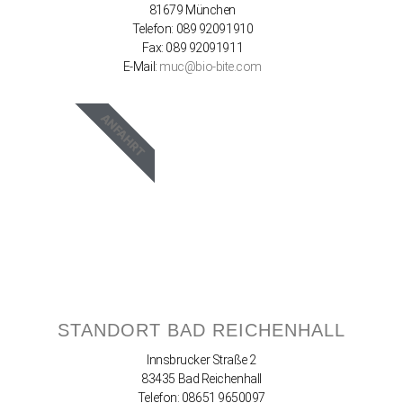
81679 München
Telefon: 089 92091910
Fax: 089 92091911
E-Mail:
muc@bio-bite.com
ANFAHRT
STANDORT BAD REICHENHALL
Innsbrucker Straße 2
83435 Bad Reichenhall
Telefon: 08651 9650097