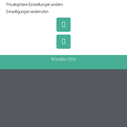
Privatsphäre-Einstellungen ändern
Einwilligungen widerrufen
© bioBite 2026
Fachzahnarzt, Fachzahnarzt für Kieferorthopädie, Fachzahnärzte für Kieferorthopädie,
Kieferorthopädie, Kieferorthopäde, Kieferorthopädie München Bogenhausen,
München Bogenhausen, Kieferorthopäde München Bogenhausen, München,
Bogenhausen, Bad Reichenhall, Zahnspange, Zahnspange München Bogenhausen,
Zahnspanngen, Feste Zahnspange, Linugualzahnspange, Zahnkorrektur,
Zahnkorrektur München Bogenhausen, Aligner, Aligner München Bogenhausen, Self
Ligating Brackets, Retainer, BBC, BiobiteCorrector, Herbst, BBC-Twin, BBC Herbst,
Enrico Pasin, Tamina Pasin, Pasin-Pin, bioBite-Behandlungsgeräte, Innovative und
moderne kieferorthopädische Geräte, Effektive Behandlungsmethoden, Hochwertige
Materialien, Patientenorientiert, Zahnschonend, Kurze Behandlungszeit, Geräte mit
hohem Tragekomfort, Wenig Patientenmitarbeit erforderlich, Anfahrt aus Haidhausen,