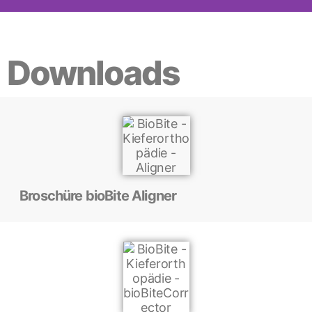
Wofür steht
bioBite?
Downloads
Broschüre bioBite Aligner